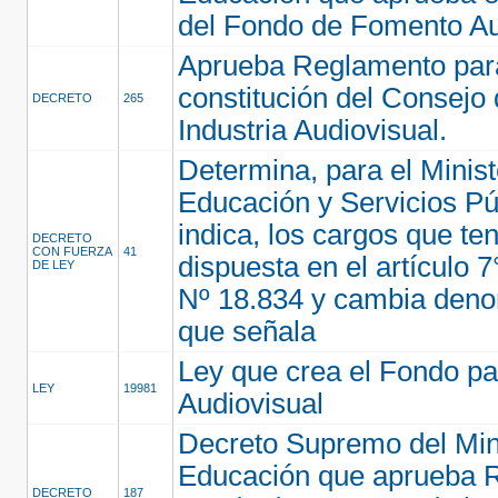
del Fondo de Fomento Au
Aprueba Reglamento par
constitución del Consejo d
DECRETO
265
Industria Audiovisual.
Determina, para el Minist
Educación y Servicios Pú
indica, los cargos que te
DECRETO
CON FUERZA
41
dispuesta en el artículo 7
DE LEY
Nº 18.834 y cambia den
que señala
Ley que crea el Fondo p
LEY
19981
Audiovisual
Decreto Supremo del Mini
Educación que aprueba 
DECRETO
187