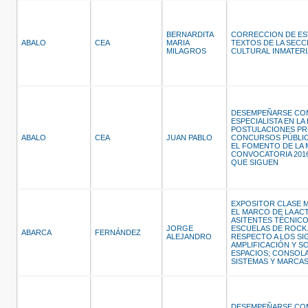
BERNARDITA
CORRECCION DE ES
ABALO
CEA
MARIA
TEXTOS DE LA SECC
MILAGROS
CULTURAL INMATERI
DESEMPEÑARSE CO
ESPECIALISTA EN LA
POSTULACIONES PR
ABALO
CEA
JUAN PABLO
CONCURSOS PÚBLIC
EL FOMENTO DE LA 
CONVOCATORIA 2016
QUE SIGUEN
EXPOSITOR CLASE M
EL MARCO DE LA ACT
ASITENTES TÉCNIC
JORGE
ESCUELAS DE ROCK.
ABARCA
FERNÁNDEZ
ALEJANDRO
RESPECTO A LOS SI
AMPLIFICACIÓN Y S
ESPACIOS; CONSOLA
SISTEMAS Y MARCAS
DESEMPEÑARSE CO