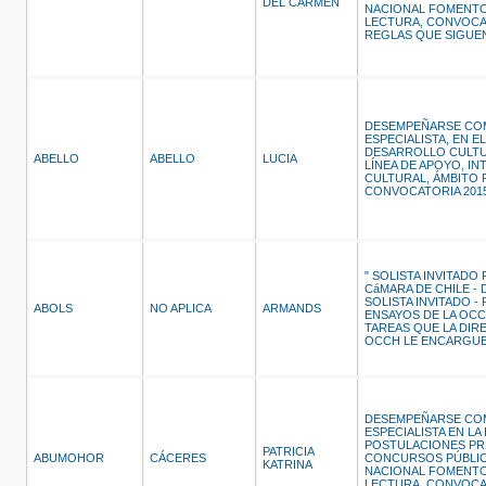
DEL CARMEN
NACIONAL FOMENTO 
LECTURA, CONVOCAT
REGLAS QUE SIGUE
DESEMPEÑARSE CO
ESPECIALISTA, EN 
DESARROLLO CULTUR
ABELLO
ABELLO
LUCIA
LÍNEA DE APOYO, I
CULTURAL, ÁMBITO 
CONVOCATORIA 201
" SOLISTA INVITADO
CáMARA DE CHILE 
SOLISTA INVITADO -
ABOLS
NO APLICA
ARMANDS
ENSAYOS DE LA OCC
TAREAS QUE LA DIR
OCCH LE ENCARGUE
DESEMPEÑARSE CO
ESPECIALISTA EN LA
POSTULACIONES PR
PATRICIA
ABUMOHOR
CÁCERES
CONCURSOS PÚBLIC
KATRINA
NACIONAL FOMENTO 
LECTURA, CONVOCAT