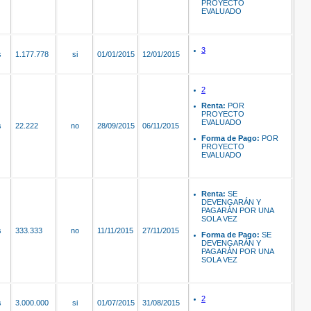
PROYECTO
EVALUADO
3
s
1.177.778
si
01/01/2015
12/01/2015
2
Renta:
POR
PROYECTO
EVALUADO
s
22.222
no
28/09/2015
06/11/2015
Forma de Pago:
POR
PROYECTO
EVALUADO
Renta:
SE
DEVENGARÁN Y
PAGARÁN POR UNA
SOLA VEZ
s
333.333
no
11/11/2015
27/11/2015
Forma de Pago:
SE
DEVENGARÁN Y
PAGARÁN POR UNA
SOLA VEZ
2
s
3.000.000
si
01/07/2015
31/08/2015