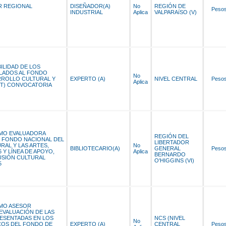
R REGIONAL
DISEÑADOR(A)
No
REGIÓN DE
Peso
INDUSTRIAL
Aplica
VALPARAíSO (V)
BILIDAD DE LOS
LADOS AL FONDO
No
RROLLO CULTURAL Y
EXPERTO (A)
NIVEL CENTRAL
Peso
Aplica
RT) CONVOCATORIA
MO EVALUADORA
REGIÓN DEL
EL FONDO NACIONAL DEL
LIBERTADOR
AL Y LAS ARTES,
No
BIBLIOTECARIO(A)
GENERAL
Peso
 Y LÍNEA DE APOYO,
Aplica
BERNARDO
USIÓN CULTURAL
O'HIGGINS (VI)
5
MO ASESOR
 EVALUACIÓN DE LAS
ESENTADAS EN LOS
NCS (NIVEL
No
OS DEL FONDO DE
EXPERTO (A)
CENTRAL
Peso