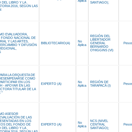
Aplica
DEL LIBRO Y LA
SANTIAGO);
ORIA 2016, SEGÚN LAS
N:
MO EVALUADORA,
REGIÓN DEL
EL FONDO NACIONAL DE
LIBERTADOR
AL Y LAS ARTES,
No
BIBLIOTECARIO(A)
GENERAL
Peso
NTERCAMBIO Y DIFUSIÓN
Aplica
BERNARDO
REGIONAL,
O'HIGGINS (VI)
5
 PARA LA ORQUESTA DE
- DESEMPEñARSE COMO
 PARTICIPAR EN LOS
No
REGIÓN DE
EXPERTO (A)
Peso
H - APOYAR EN LAS
Aplica
TARAPACÁ (I)
ECTORA TITULAR DE LA
 "
MO ASESOR
 EVALUACIÓN DE LAS
ESENTADAS EN LOS
NCS (NIVEL
No
OS DEL FONDO DE
EXPERTO (A)
CENTRAL
Peso
Aplica
DEL LIBRO Y LA
SANTIAGO);
ORIA 2016, SEGÚN LAS