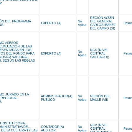
N:
REGIÓN AYSÉN
IÓN DEL PROGRAMA
No
DEL GENERAL
EXPERTO (A)
Peso
OS.
Aplica
CARLOS IBÁÑEZ
DEL CAMPO (XI)
MO ASESOR
 EVALUACIÓN DE LAS
ESENTADAS EN LOS
NCS (NIVEL
No
OS DEL FONDO PARA
EXPERTO (A)
CENTRAL
Peso
Aplica
MÚSICA NACIONAL,
SANTIAGO);
, SEGÚN LAS REGLAS
O JURADO EN LA
ADMINISTRADOR(A)
No
REGIÓN DEL
 REGIONAL,
Peso
PUBLICO
Aplica
MAULE (VII)
.
 INSTITUCIONAL,
NCV (NIVEL
MINISTRATIVA DEL
CONTADOR(A)
No
CENTRAL
Peso
DE LA CULTURA TY LAS
AUDITOR
Aplica
VALPARAISO);