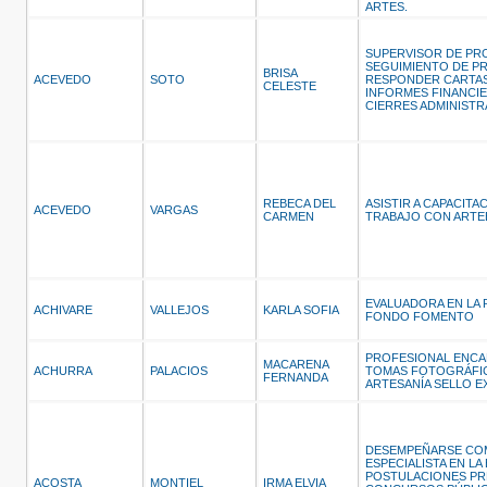
ARTES.
SUPERVISOR DE PR
SEGUIMIENTO DE P
BRISA
ACEVEDO
SOTO
RESPONDER CARTAS 
CELESTE
INFORMES FINANCI
CIERRES ADMINISTR
REBECA DEL
ASISTIR A CAPACIT
ACEVEDO
VARGAS
CARMEN
TRABAJO CON ARTE
EVALUADORA EN LA
ACHIVARE
VALLEJOS
KARLA SOFIA
FONDO FOMENTO
PROFESIONAL ENCA
MACARENA
ACHURRA
PALACIOS
TOMAS FOTOGRÁFICA
FERNANDA
ARTESANÍA SELLO EX
DESEMPEÑARSE CO
ESPECIALISTA EN LA
POSTULACIONES PR
ACOSTA
MONTIEL
IRMA ELVIA