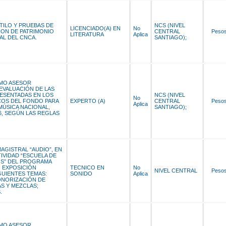
TILO Y PRUEBAS DE
NCS (NIVEL
LICENCIADO(A) EN
No
ION DE PATRIMONIO
CENTRAL
Peso
LITERATURA
Aplica
AL DEL CNCA.
SANTIAGO);
MO ASESOR
 EVALUACIÓN DE LAS
ESENTADAS EN LOS
NCS (NIVEL
No
OS DEL FONDO PARA
EXPERTO (A)
CENTRAL
Peso
Aplica
MÚSICA NACIONAL,
SANTIAGO);
, SEGÚN LAS REGLAS
AGISTRAL “AUDIO”, EN
IVIDAD “ESCUELA DE
OS” DEL PROGRAMA
 EXPOSICIÓN
TECNICO EN
No
NIVEL CENTRAL
Peso
GUIENTES TEMAS:
SONIDO
Aplica
ONORIZACIÓN DE
S Y MEZCLAS;
.
MO ASESOR