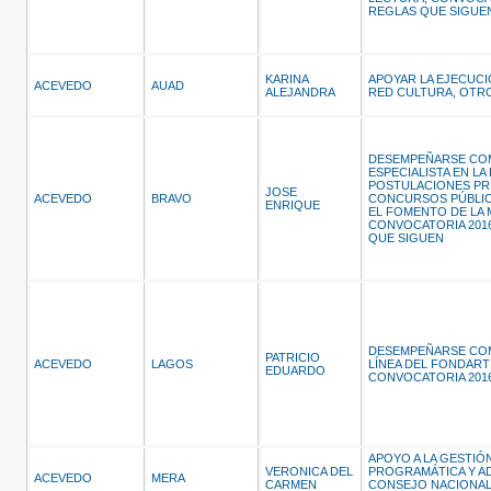
REGLAS QUE SIGUE
KARINA
APOYAR LA EJECUC
ACEVEDO
AUAD
ALEJANDRA
RED CULTURA, OTR
DESEMPEÑARSE CO
ESPECIALISTA EN LA
POSTULACIONES PR
JOSE
ACEVEDO
BRAVO
CONCURSOS PÚBLIC
ENRIQUE
EL FOMENTO DE LA 
CONVOCATORIA 2016
QUE SIGUEN
DESEMPEÑARSE COM
PATRICIO
ACEVEDO
LAGOS
LÍNEA DEL FONDART
EDUARDO
CONVOCATORIA 2016
APOYO A LA GESTIÓN
VERONICA DEL
PROGRAMÁTICA Y AD
ACEVEDO
MERA
CARMEN
CONSEJO NACIONAL 