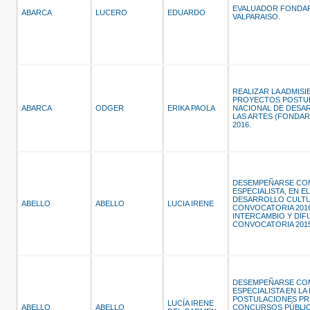
EVALUADOR FONDA
ABARCA
LUCERO
EDUARDO
VALPARAISO.
REALIZAR LA ADMISI
PROYECTOS POSTU
ABARCA
ODGER
ERIKA PAOLA
NACIONAL DE DESA
LAS ARTES (FONDA
2016.
DESEMPEÑARSE CO
ESPECIALISTA, EN 
DESARROLLO CULTUR
ABELLO
ABELLO
LUCIA IRENE
CONVOCATORIA 2016
INTERCAMBIO Y DIF
CONVOCATORIA 201
DESEMPEÑARSE CO
ESPECIALISTA EN LA
POSTULACIONES PR
LUCÍA IRENE
ABELLO
ABELLO
CONCURSOS PÚBLIC