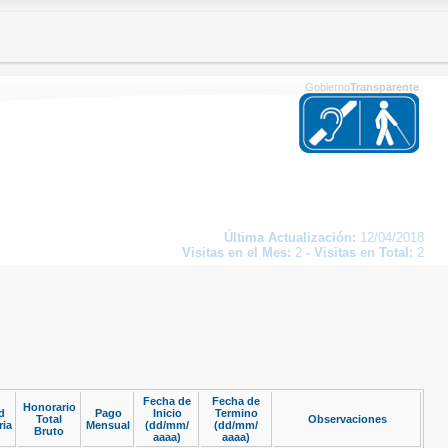
Gobierno
Transparente
Última Actualización:
12/04/2018
Visitas en el Mes:
2
-
Visitas en Total:
2
Fecha de
Fecha de
Honorario
d
Pago
Inicio
Termino
Total
Observaciones
ria
Mensual
(dd/mm/
(dd/mm/
Bruto
aaaa)
aaaa)