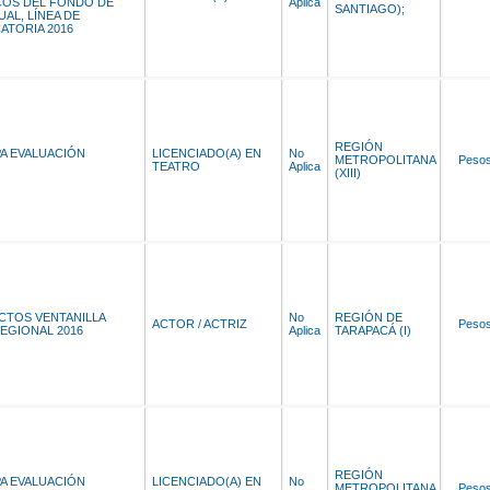
OS DEL FONDO DE
Aplica
SANTIAGO);
AL, LÍNEA DE
ATORIA 2016
REGIÓN
PA EVALUACIÓN
LICENCIADO(A) EN
No
METROPOLITANA
Peso
TEATRO
Aplica
(XIII)
CTOS VENTANILLA
No
REGIÓN DE
ACTOR / ACTRIZ
Peso
EGIONAL 2016
Aplica
TARAPACÁ (I)
REGIÓN
PA EVALUACIÓN
LICENCIADO(A) EN
No
METROPOLITANA
Peso