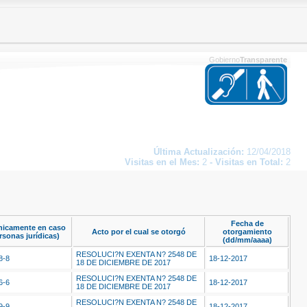
Gobierno
Transparente
Última Actualización:
12/04/2018
Visitas en el Mes:
2
-
Visitas en Total:
2
Fecha de
nicamente en caso
Acto por el cual se otorgó
otorgamiento
rsonas jurídicas)
(dd/mm/aaaa)
RESOLUCI?N EXENTA N? 2548 DE
8-8
18-12-2017
18 DE DICIEMBRE DE 2017
RESOLUCI?N EXENTA N? 2548 DE
6-6
18-12-2017
18 DE DICIEMBRE DE 2017
RESOLUCI?N EXENTA N? 2548 DE
9-9
18-12-2017