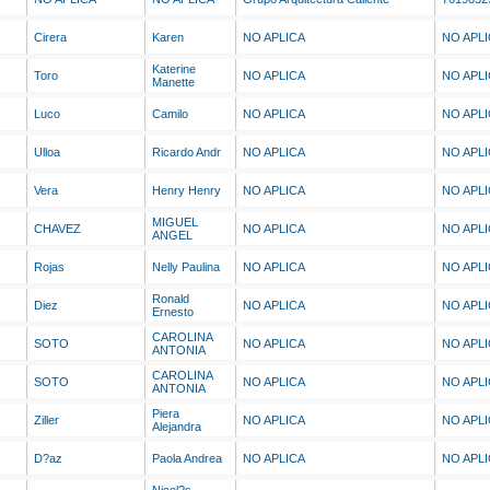
Cirera
Karen
NO APLICA
NO APL
Katerine
Toro
NO APLICA
NO APL
Manette
Luco
Camilo
NO APLICA
NO APL
Ulloa
Ricardo Andr
NO APLICA
NO APL
Vera
Henry Henry
NO APLICA
NO APL
MIGUEL
CHAVEZ
NO APLICA
NO APL
ANGEL
Rojas
Nelly Paulina
NO APLICA
NO APL
Ronald
Diez
NO APLICA
NO APL
Ernesto
CAROLINA
SOTO
NO APLICA
NO APL
ANTONIA
CAROLINA
SOTO
NO APLICA
NO APL
ANTONIA
Piera
Ziller
NO APLICA
NO APL
Alejandra
D?az
Paola Andrea
NO APLICA
NO APL