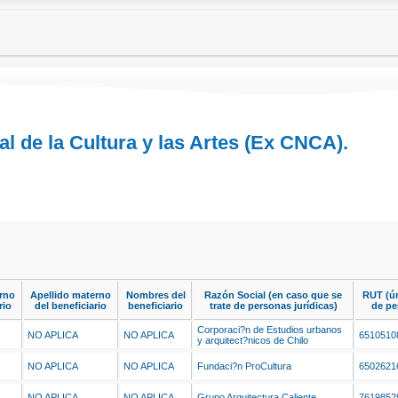
l de la Cultura y las Artes (Ex CNCA).
rno
Apellido materno
Nombres del
Razón Social (en caso que se
RUT (ú
rio
del beneficiario
beneficiario
trate de personas jurídicas)
de pe
Corporaci?n de Estudios urbanos
NO APLICA
NO APLICA
6510510
y arquitect?nicos de Chilo
NO APLICA
NO APLICA
Fundaci?n ProCultura
6502621
NO APLICA
NO APLICA
Grupo Arquitectura Caliente
7619852