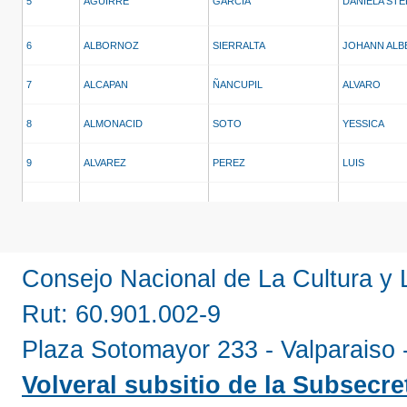
5
AGUIRRE
GARCIA
DANIELA STE
6
ALBORNOZ
SIERRALTA
JOHANN ALB
7
ALCAPAN
ÑANCUPIL
ALVARO
8
ALMONACID
SOTO
YESSICA
9
ALVAREZ
PEREZ
LUIS
10
ALVAREZ
SALDIVIA
ROSSANA XI
11
ALVAREZ
VALENZUELA
DANIEL
Consejo Nacional de La Cultura y
12
AMPUERO
ARANCIBIA
CLAUDIO
Rut: 60.901.002-9
13
ANABALON
MATURANA
RAUL
Plaza Sotomayor 233 - Valparaiso 
Volveral subsitio de la Subsecret
14
ANDRADE
IBAÑEZ
CARLOS