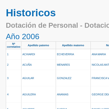
Historicos
Dotación de Personal - Dotaci
Año 2006
Nº
Apellido paterno
Apellido materno
N
correlativo
1
ACHIARDI
ECHEVERRIA
ANA MARIA
2
ACUÑA
MENARES
NICOLAS AN
3
AGUILAR
GONZALEZ
FRANCISCA V
4
AGUILERA
ANANIAS
GEORGE DE