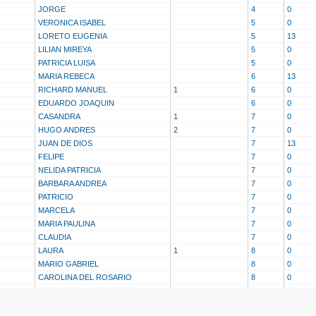
JORGE
4
0
VERONICA ISABEL
5
0
LORETO EUGENIA
5
13
LILIAN MIREYA
5
0
PATRICIA LUISA
5
0
MARIA REBECA
6
13
RICHARD MANUEL
1
6
0
EDUARDO JOAQUIN
6
0
CASANDRA
1
7
0
HUGO ANDRES
2
7
0
JUAN DE DIOS
7
13
FELIPE
7
0
NELIDA PATRICIA
7
0
BARBARA ANDREA
7
0
PATRICIO
7
0
MARCELA
7
0
MARIA PAULINA
7
0
CLAUDIA
7
0
LAURA
1
8
0
MARIO GABRIEL
8
0
CAROLINA DEL ROSARIO
8
0
BEATRIZ
8
0
CARMEN SILVIA
8
0