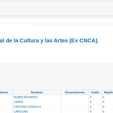
l de la Cultura y las Artes (Ex CNCA).
aterno
Nombres
Observaciones
Grado
Regió
RUBEN EDUARDO
4
0
JAVIER
4
0
CRISTIAN GONZALO
4
0
CAROLINA
4
0