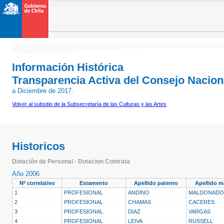
Información Histórica
Transparencia Activa del Consejo Naciona
a Diciembre de 2017.
Volver al subsitio de la Subsecretaría de las Culturas y las Artes
Historicos
Dotación de Personal - Dotacion Contrata
Año 2006
Nº correlativo
Estamento
Apellido paterno
Apellido m
1
PROFESIONAL
ANDINO
MALDONADO
2
PROFESIONAL
CHAMAS
CACERES
3
PROFESIONAL
DIAZ
VARGAS
4
PROFESIONAL
LEIVA
RUSSELL