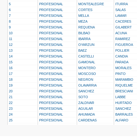
5
PROFESIONAL
MONTEALEGRE
ITURRA
6
PROFESIONAL
CORTES
SALAS
7
PROFESIONAL
MELLA
LAMAR
8
PROFESIONAL
MEZA
CACERES
9
PROFESIONAL
REQUENA
GILABERT
10
PROFESIONAL
BILBAO
ACUNA
11
PROFESIONAL
IBARRA
RAMIREZ
12
PROFESIONAL
OYARZUN
FIGUEROA
13
PROFESIONAL
BAEZ
POLLIER
14
PROFESIONAL
CASTELLI
CANDIA
15
PROFESIONAL
GAMONAL
PARADA
16
PROFESIONAL
MONTERO
MORALES
17
PROFESIONAL
MOSCOSO
PINTO
18
PROFESIONAL
NEGRON
MARAMBIO
19
PROFESIONAL
OLAVARRIA
RIQUELME
20
PROFESIONAL
SANCHEZ
BRESCIANI
21
PROFESIONAL
SOTO
LABBE
22
PROFESIONAL
ZALDIVAR
HURTADO
23
PROFESIONAL
AGUILAR
SANCHEZ
24
PROFESIONAL
AHUMADA
BARRALES
25
PROFESIONAL
CARDENAS
ALFARO
26
PROFESIONAL
DUQUE
VIDELA
27
PROFESIONAL
MERA
OLIVA