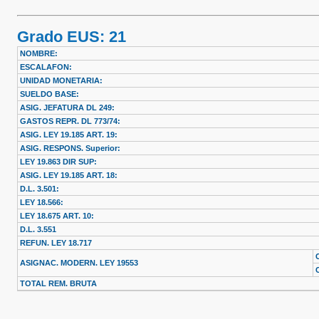
Grado EUS: 21
NOMBRE:
ESCALAFON:
UNIDAD MONETARIA:
SUELDO BASE:
ASIG. JEFATURA DL 249:
GASTOS REPR. DL 773/74:
ASIG. LEY 19.185 ART. 19:
ASIG. RESPONS. Superior:
LEY 19.863 DIR SUP:
ASIG. LEY 19.185 ART. 18:
D.L. 3.501:
LEY 18.566:
LEY 18.675 ART. 10:
D.L. 3.551
REFUN. LEY 18.717
ASIGNAC. MODERN. LEY 19553
TOTAL REM. BRUTA